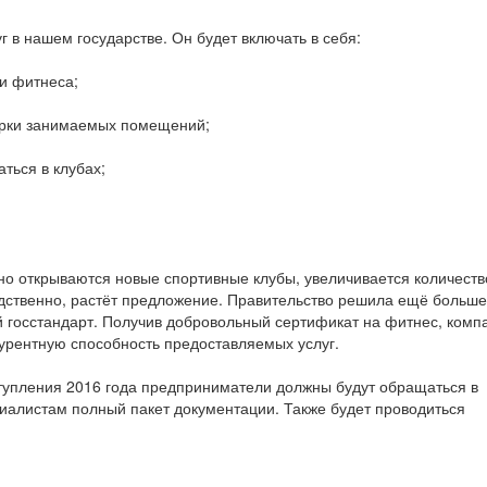
 в нашем государстве. Он будет включать в себя:
и фитнеса;
ерки занимаемых помещений;
ться в клубах;
но открываются новые спортивные клубы, увеличивается количеств
следственно, растёт предложение. Правительство решила ещё больше
й госстандарт. Получив добровольный сертификат на фитнес, комп
урентную способность предоставляемых услуг.
тупления 2016 года предприниматели должны будут обращаться в
алистам полный пакет документации. Также будет проводиться