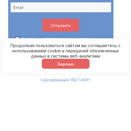
Я согласен на обработку
персональных данных
Продолжая пользоваться сайтом вы соглашаетесь с
использованием cookie и передачей обезличенных
С ЭТИМ ДОКУМЕНТОМ ОФОРМЛЯЮТ:
данных в системы веб-аналитики
Хорошо
Сертификат ISO 9001
Сертификация ISO 14001
Сертификат РПО