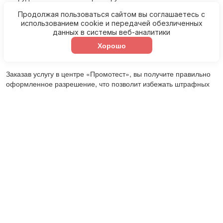
Продолжая пользоваться сайтом вы соглашаетесь с
экспертную поддержку на всех этапах процедуры;
использованием cookie и передачей обезличенных
проведение лабораторной экспертизы в
данных в системы веб-аналитики
аккредитованных лабораториях;
Хорошо
выгодные условия оформления;
бесплатная доставка готовых бланков.
Заказав услугу в центре «Промотест», вы получите правильно
оформленное разрешение, что позволит избежать штрафных
санкций со стороны контролирующих органов.
Доверьте документальное сопровождение вашего бизнеса
профессионалам!
УЗНАТЬ УСЛОВИЯ ОФОРМЛЕНИЯ И
СТОИМОСТЬ СЕРТИФИКАЦИИ