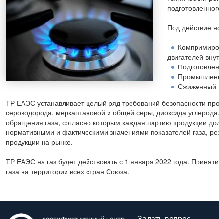
подготовленног
Под действие н
Компримиров
двигателей вну
Подготовлен
Промышленно
Сжиженный п
ТР ЕАЭС устанавливает целый ряд требований безопасности про
сероводорода, меркаптановой и общей серы, диоксида углерода,
обращения газа, согласно которым каждая партию продукции дол
нормативными и фактическими значениями показателей газа, р
продукции на рынке.
ТР ЕАЭС на газ будет действовать с 1 января 2022 года. Приня
газа на территории всех стран Союза.
Задать вопрос