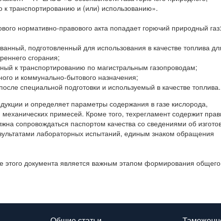
о к транспортированию и (или) использованию».
ового нормативно-правового акта попадает горючий природный газ
анный, подготовленный для использования в качестве топлива дл
треннего сгорания;
ный к транспортированию по магистральным газопроводам;
го и коммунально-бытового назначения;
осле специальной подготовки и используемый в качестве топлива.
дукции и определяет параметры содержания в газе кислорода,
 механических примесей. Кроме того, техрегламент содержит пра
жна сопровождаться паспортом качества со сведениями об изгото
езультатами лабораторных испытаний, единым знаком обращения
тие этого документа является важным этапом формирования общего
Общие статьи
Таможенн