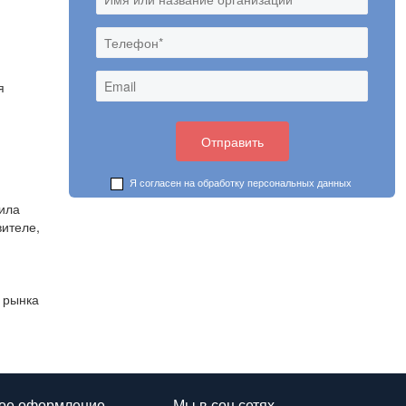
:
я
Я согласен на обработку
персональных данных
вила
вителе,
 рынка
ое оформление
Мы в соц.сетях