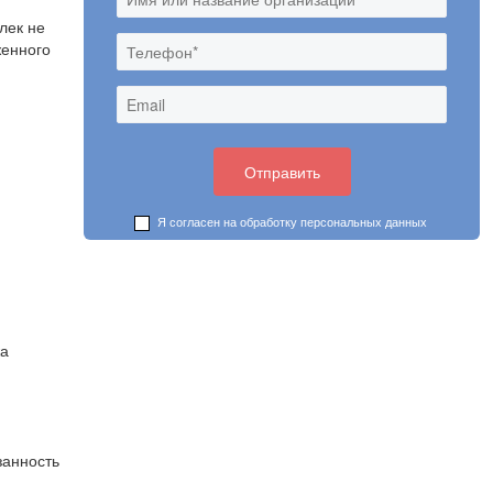
лек не
женного
Я согласен на обработку
персональных данных
жа
занность