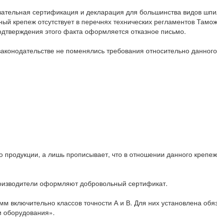
язательная сертификация и декларация для большинства видов шпи
нный крепеж отсутствует в перечнях технических регламентов Тамо
одтверждения этого факта оформляется отказное письмо.
 законодательстве не поменялись требования относительно данного
о продукции, а лишь прописывает, что в отношении данного крепе
роизводители оформляют добровольный сертификат.
 включительно классов точности А и В. Для них установлена обя
и оборудования».