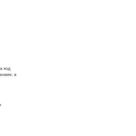
а код
анами, а
е