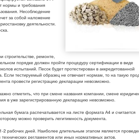
т нормы и требования
ьзования. Несоблюдение
чет за собой наложение
приостановку деятельности.
ска.
и строительстве, ремонте,
тельном порядке должен пройти процедуру сертификации в виде
колов испытаний. Песок будет протестирован в аккредитованной
а. Если тестируемый образец не отвечает нормам, то на такую про
мента провести регистрацию декларации невозможно.
 важно отметить, что при смене названия компании, смене юридиче
ния в уже зарегистрированную декларацию невозможно.
ельная бумага распечатывается на листе формата А4 и считается
которому можно проверить легитимность документа.
 1-2 рабочих дней. Наиболее длительным этапом является провед
 технических регламентов или иных нормативных актов.