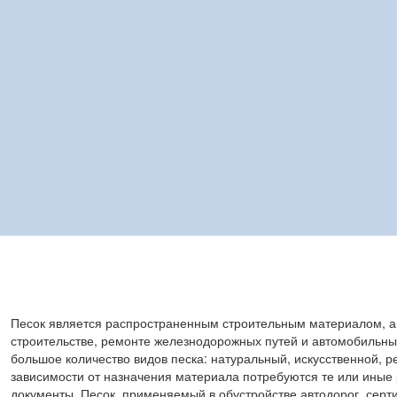
Песок является распространенным строительным материалом, а 
строительстве, ремонте железнодорожных путей и автомобильны
большое количество видов песка: натуральный, искусственной, ре
зависимости от назначения материала потребуются те или ины
документы. Песок, применяемый в обустройстве автодорог, серт