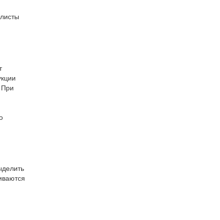
алисты
т
укции
 При
о
ыделить
чиваются