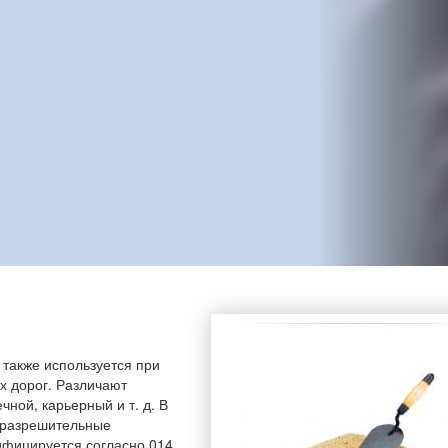
также используется при
х дорог. Различают
чной, карьерный и т. д. В
е разрешительные
ифицируется согласно 014