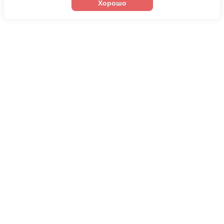
Хорошо
Я согласен на обработку
персональных данных
ОФОРМИТЬ СЕРТИФИКАТ
ВСЕГО ЗА 4 ШАГА!
Заказ сертификата на
сайте
Заказать