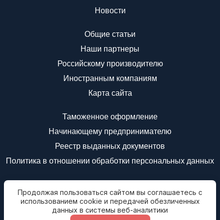
Новости
Общие статьи
Наши партнеры
Российскому производителю
Иностранным компаниям
Карта сайта
Таможенное оформление
Начинающему предпринимателю
Реестр выданных документов
Политика в отношении обработки персональных данных
Мы в соц.сетях
Продолжая пользоваться сайтом вы соглашаетесь с
Подписаться на
использованием cookie и передачей обезличенных
новости
данных в системы веб-аналитики