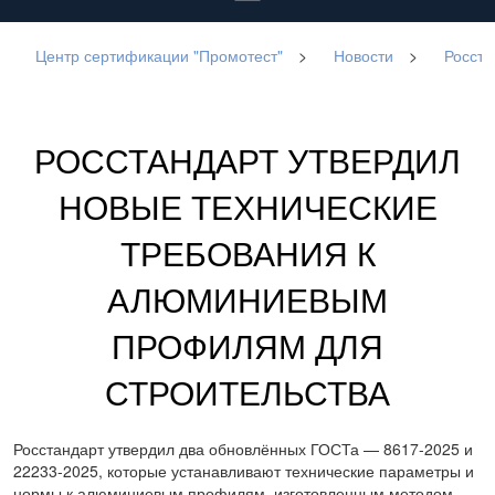
Центр сертификации "Промотест"
>
Новости
>
Росста
РОССТАНДАРТ УТВЕРДИЛ
НОВЫЕ ТЕХНИЧЕСКИЕ
ТРЕБОВАНИЯ К
АЛЮМИНИЕВЫМ
ПРОФИЛЯМ ДЛЯ
СТРОИТЕЛЬСТВА
Росстандарт утвердил два обновлённых ГОСТа — 8617-2025 и
22233-2025, которые устанавливают технические параметры и
нормы к алюминиевым профилям, изготовленным методом