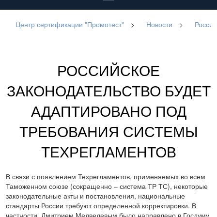
Центр сертификации "Промотест"
>
Новости
>
Россий
РОССИЙСКОЕ
ЗАКОНОДАТЕЛЬСТВО БУДЕТ
АДАПТИРОВАНО ПОД
ТРЕБОВАНИЯ СИСТЕМЫ
ТЕХРЕГЛАМЕНТОВ
В связи с появлением Техрегламентов, применяемых во всем
Таможенном союзе (сокращенно – система ТР ТС), некоторые
законодательные акты и постановления, национальные
стандарты России требуют определенной корректировки. В
частности, Дмитрием Медведевым было направлено в Госдуму