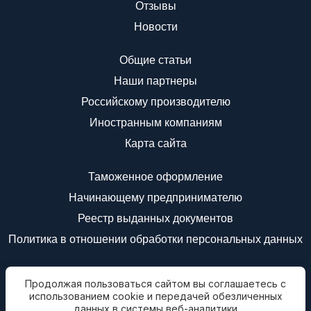
Отзывы
Новости
Общие статьи
Наши партнеры
Российскому производителю
Иностранным компаниям
Карта сайта
Таможенное оформление
Начинающему предпринимателю
Реестр выданных документов
Политика в отношении обработки персональных данных
Мы в соц.сетях
Продолжая пользоваться сайтом вы соглашаетесь с
Подписаться на
использованием cookie и передачей обезличенных
новости
данных в системы веб-аналитики