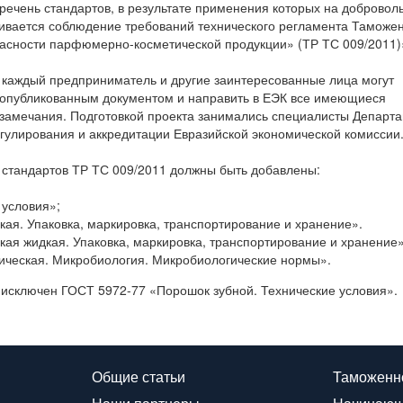
речень стандартов, в результате применения которых на добровол
ивается соблюдение требований технического регламента Таможе
асности парфюмерно-косметической продукции» (ТР ТС 009/2011)
 каждый предприниматель и другие заинтересованные лица могут
 опубликованным документом и направить в ЕЭК все имеющиеся
замечания. Подготовкой проекта занимались специалисты Департ
егулирования и аккредитации Евразийской экономической комиссии
 стандартов ТР ТС 009/2011 должны быть добавлены:
условия»;
я. Упаковка, маркировка, транспортирование и хранение».
я жидкая. Упаковка, маркировка, транспортирование и хранение»
ческая. Микробиология. Микробиологические нормы».
ь исключен ГОСТ 5972-77 «Порошок зубной. Технические условия».
Общие статьи
Таможенн