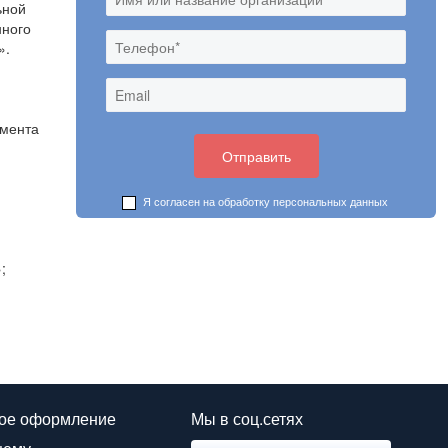
ьной
нного
».
амента
.
Я согласен на обработку
персональных данных
;
ое оформление
Мы в соц.сетях