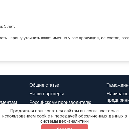
к 5 лет.
ь –прошу уточнить какая именно у вас продукция, ее состав, возр
Общие статьи
Таможенн
Наши партнеры
Начинаю
предприн
ументам
Российскому производителю
Реестр вы
Иностранным компаниям
Продолжая пользоваться сайтом вы соглашаетесь с
использованием cookie и передачей обезличенных данных в
Политика 
Карта сайта
системы веб-аналитики
обработки
Хорошо