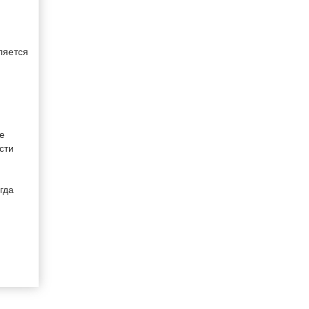
ляется
е
сти
гда