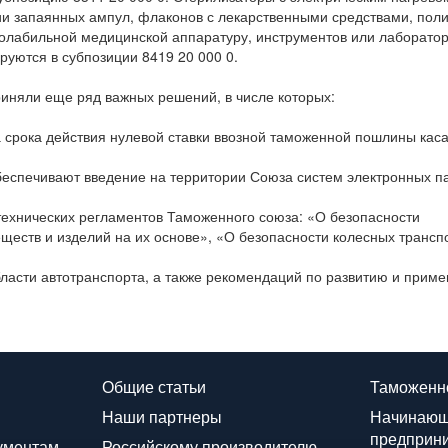
ии запаянных ампул, флаконов с лекарственными средствами, по
рмолабильной медицинской аппаратуру, инструментов или лаборато
уются в субпозиции 8419 20 000 0.
иняли еще ряд важных решений, в числе которых:
а срока действия нулевой ставки ввозной таможенной пошлины кас
еспечивают введение на территории Союза систем электронных п
технических регламентов Таможенного союза: «О безопасности
еществ и изделий на их основе», «О безопасности колесных трансп
ласти автотранспорта, а также рекомендаций по развитию и прим
Общие статьи
Таможенн
Наши партнеры
Начинаю
предприн
ументам
Российскому производителю