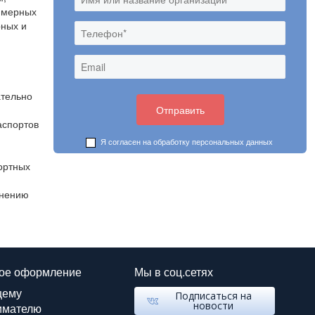
лимерных
рных и
ательно
аспортов
Я согласен на обработку
персональных данных
ортных
енению
ое оформление
Мы в соц.сетях
щему
Подписаться на
новости
имателю