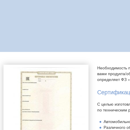
Необходимость п
вами продукта/о
определяет ФЗ «
Сертифика
С целью изготов
по техническим 
Автомобильно
Различного о