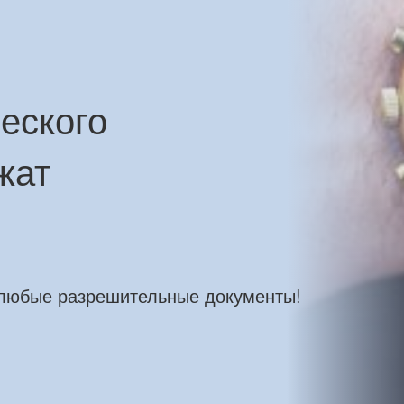
еского
жат
 любые разрешительные документы!