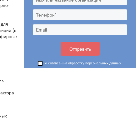
ерно-
 для
зиций (в
 эфирные
Я согласен на обработку
персональных данных
их
фактора
ьных