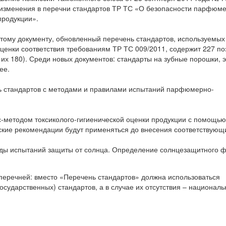
 изменения в перечни стандартов ТР ТС «О безопасности парфюм
продукции».
тому документу, обновленный перечень стандартов, используемых
ценки соответствия требованиям ТР ТС 009/2011, содержит 227 по
их 180). Среди новых документов: стандарты на зубные порошки,
ее.
 стандартов с методами и правилами испытаний парфюмерно-
с-методом токсиколого-гигиенической оценки продукции с помощью
ские рекомендации будут применяться до внесения соответствующ
ды испытаний защиты от солнца. Определение солнцезащитного 
перечней: вместо «Перечень стандартов» должна использоваться
ударственных) стандартов, а в случае их отсутствия – национал